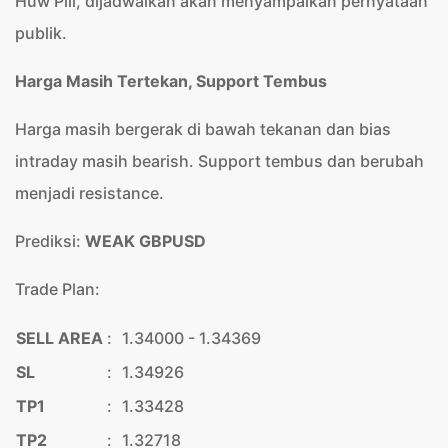
Huw Pill, dijadwalkan akan menyampaikan pernyataan
publik.
Harga Masih Tertekan, Support Tembus
Harga masih bergerak di bawah tekanan dan bias
intraday masih bearish. Support tembus dan berubah
menjadi resistance.
Prediksi:
WEAK GBPUSD
Trade Plan:
SELL AREA
:
1.34000 - 1.34369
SL
:
1.34926
TP1
:
1.33428
TP2
:
1.32718