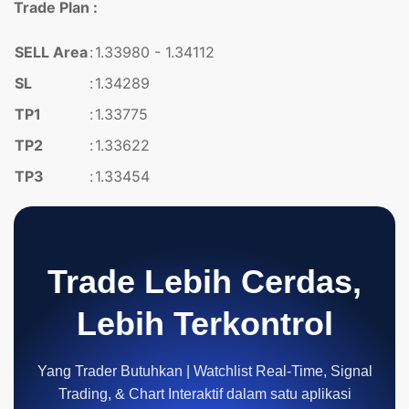
Trade Plan :
SELL Area
:
1.33980 - 1.34112
SL
:
1.34289
TP1
:
1.33775
TP2
:
1.33622
TP3
:
1.33454
Trade Lebih Cerdas,
Lebih Terkontrol
Yang Trader Butuhkan | Watchlist Real-Time, Signal
Trading, & Chart Interaktif dalam satu aplikasi