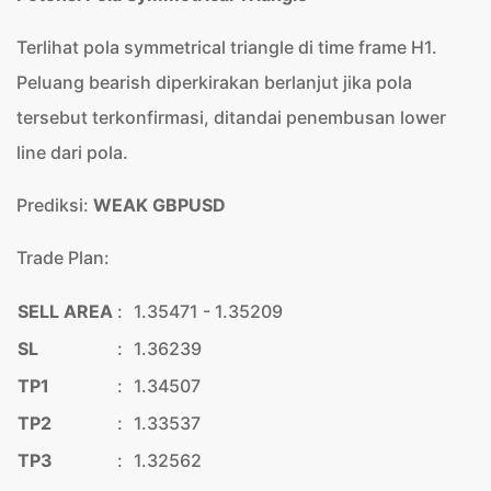
Terlihat pola symmetrical triangle di time frame H1.
Peluang bearish diperkirakan berlanjut jika pola
tersebut terkonfirmasi, ditandai penembusan lower
line dari pola.
Prediksi:
WEAK GBPUSD
Trade Plan:
SELL AREA
:
1.35471 - 1.35209
SL
:
1.36239
TP1
:
1.34507
TP2
:
1.33537
TP3
:
1.32562