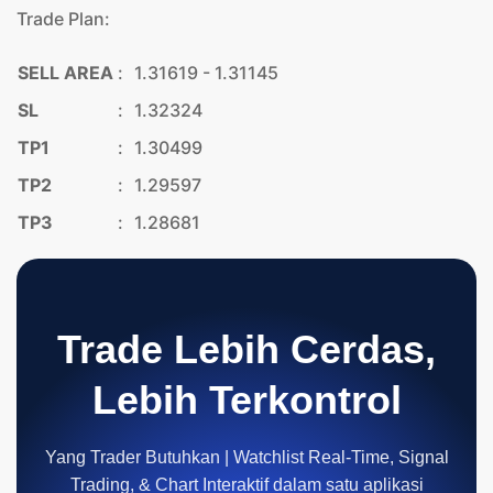
Trade Plan:
SELL AREA
:
1.31619 - 1.31145
SL
:
1.32324
TP1
:
1.30499
TP2
:
1.29597
TP3
:
1.28681
Trade Lebih Cerdas,
Lebih Terkontrol
Yang Trader Butuhkan | Watchlist Real-Time, Signal
Trading, & Chart Interaktif dalam satu aplikasi