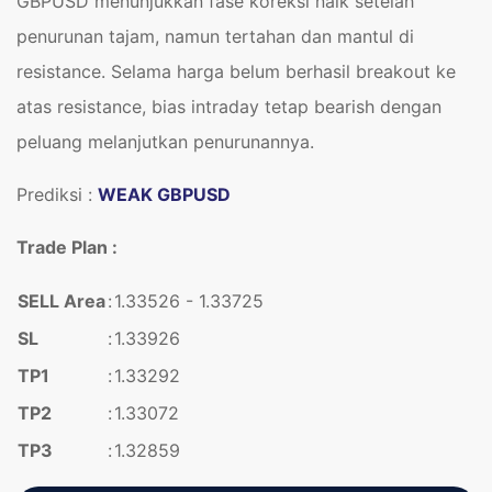
GBPUSD menunjukkan fase koreksi naik setelah
penurunan tajam, namun tertahan dan mantul di
resistance. Selama harga belum berhasil breakout ke
atas resistance, bias intraday tetap bearish dengan
peluang melanjutkan penurunannya.
Prediksi :
WEAK GBPUSD
Trade Plan :
SELL Area
:
1.33526 - 1.33725
SL
:
1.33926
TP1
:
1.33292
TP2
:
1.33072
TP3
:
1.32859