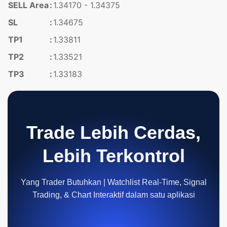
SELL Area
:
1.34170 - 1.34375
SL
:
1.34675
TP1
:
1.33811
TP2
:
1.33521
TP3
:
1.33183
Trade Lebih Cerdas,
Lebih Terkontrol
Yang Trader Butuhkan | Watchlist Real-Time, Signal
Trading, & Chart Interaktif dalam satu aplikasi