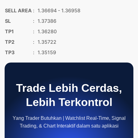
SELL AREA
:
1.36694 - 1.36958
SL
:
1.37386
TP1
:
1.36280
TP2
:
1.35722
TP3
:
1.35159
Trade Lebih Cerdas,
Lebih Terkontrol
Yang Trader Butuhkan | Watchlist Real-Time, Signal
Trading, & Chart Interaktif dalam satu aplikasi