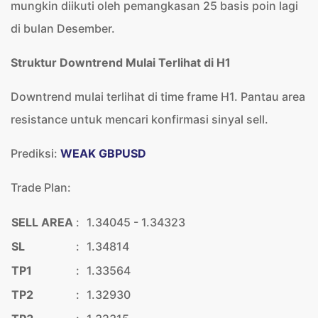
mungkin diikuti oleh pemangkasan 25 basis poin lagi
di bulan Desember.
Struktur Downtrend Mulai Terlihat di H1
Downtrend mulai terlihat di time frame H1. Pantau area
resistance untuk mencari konfirmasi sinyal sell.
Prediksi:
WEAK GBPUSD
Trade Plan:
SELL AREA
:
1.34045 - 1.34323
SL
:
1.34814
TP1
:
1.33564
TP2
:
1.32930