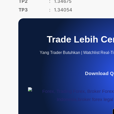
TP2
:
1.34675
TP3
:
1.34054
Trade Lebih Ce
Yang Trader Butuhkan | Watchlist Real-Tim
Download Q