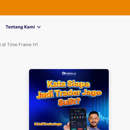
FOREXimf
kin
Tentang Kami
t di Time Frame H1