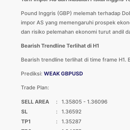
Pound Inggris (GBP) melemah terhadap Dol
impor AS yang memengaruhi prospek ekonomi
dan risiko pelemahan ekonomi turut andil 
Bearish Trendline Terlihat di H1
Bearish trendline terlihat di time frame H1. B
Prediksi:
WEAK GBPUSD
Trade Plan:
SELL AREA
:
1.35805 - 1.36096
SL
:
1.36592
TP1
:
1.35287