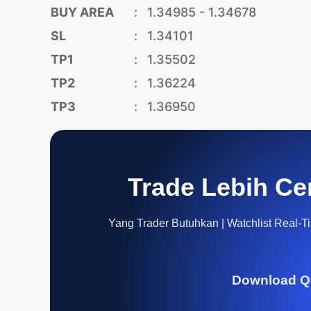
BUY AREA
:
1.34985 - 1.34678
SL
:
1.34101
TP1
:
1.35502
TP2
:
1.36224
TP3
:
1.36950
Trade Lebih Ce
Yang Trader Butuhkan | Watchlist Real-Tim
Download Q