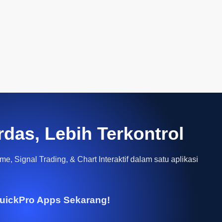
rdas, Lebih Terkontrol
e, Signal Trading, & Chart Interaktif dalam satu aplikasi
uickPro Apps Sekarang!