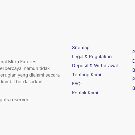
Sitemap
P
Legal & Regulation
D
nal Mitra Futures
Deposit & Withdrawal
erpercaya, namun tidak
B
Tentang Kami
kerugian yang dialami secara
P
 diambil berdasarkan
FAQ
B
Kontak Kami
ights reserved.