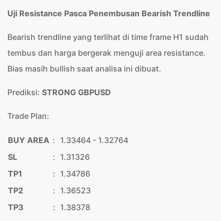
Uji Resistance Pasca Penembusan Bearish Trendline
Bearish trendline yang terlihat di time frame H1 sudah
tembus dan harga bergerak menguji area resistance.
Bias masih bullish saat analisa ini dibuat.
Prediksi:
STRONG GBPUSD
Trade Plan:
BUY AREA
:
1.33464 - 1.32764
SL
:
1.31326
TP1
:
1.34786
TP2
:
1.36523
TP3
:
1.38378