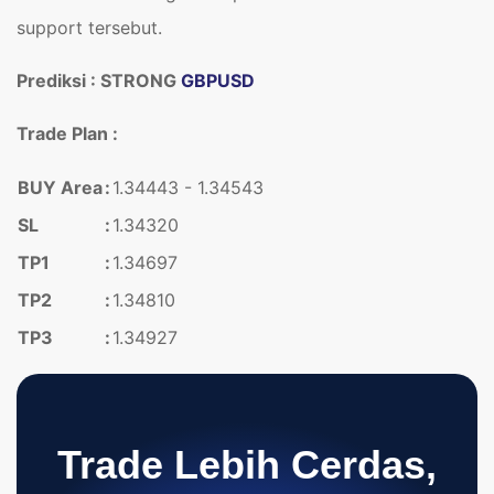
support tersebut.
Prediksi : STRONG
GBPUSD
Trade Plan :
BUY Area
:
1.34443 - 1.34543
SL
:
1.34320
TP1
:
1.34697
TP2
:
1.34810
TP3
:
1.34927
Trade Lebih Cerdas,