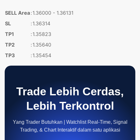
SELL Area
:
1.36000 - 1.36131
SL
:
1.36314
TP1
:
1.35823
TP2
:
1.35640
TP3
:
1.35454
Trade Lebih Cerdas,
Lebih Terkontrol
Yang Trader Butuhkan | Watchlist Real-Time, Signal
Trading, & Chart Interaktif dalam satu aplikasi