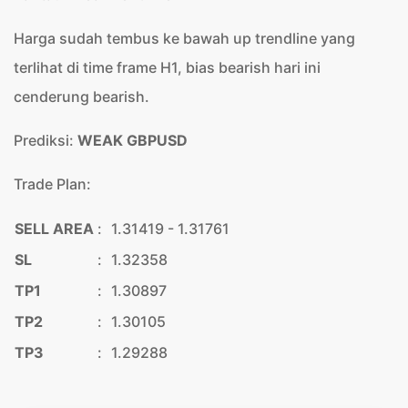
Harga sudah tembus ke bawah up trendline yang
terlihat di time frame H1, bias bearish hari ini
cenderung bearish.
Prediksi:
WEAK GBPUSD
Trade Plan:
SELL AREA
:
1.31419 - 1.31761
SL
:
1.32358
TP1
:
1.30897
TP2
:
1.30105
TP3
:
1.29288