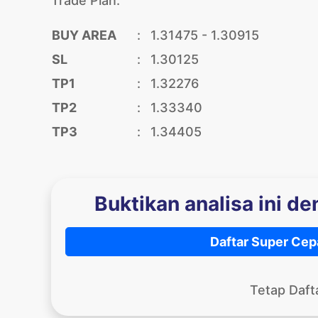
Trade Plan:
BUY AREA
:
1.31475 - 1.30915
SL
:
1.30125
TP1
:
1.32276
TP2
:
1.33340
TP3
:
1.34405
Buktikan analisa ini d
Daftar Super Cep
Tetap Daft