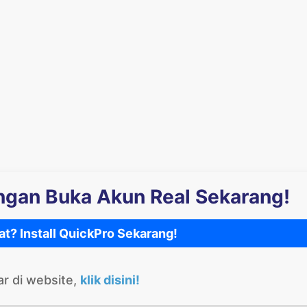
engan Buka Akun Real Sekarang!
at? Install QuickPro Sekarang!
ar di website,
klik disini!