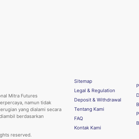
Sitemap
P
Legal & Regulation
D
nal Mitra Futures
Deposit & Withdrawal
erpercaya, namun tidak
B
Tentang Kami
kerugian yang dialami secara
P
 diambil berdasarkan
FAQ
B
Kontak Kami
ights reserved.