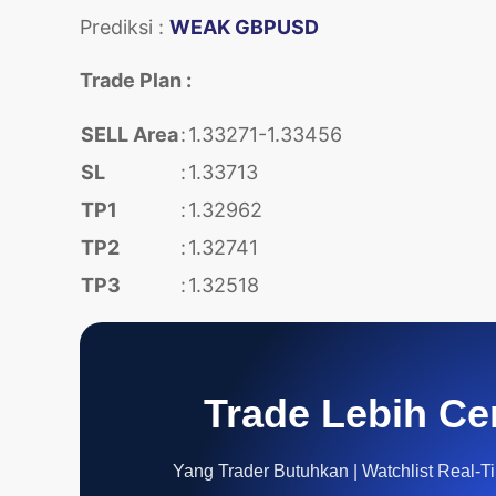
Prediksi :
WEAK GBPUSD
Trade Plan :
SELL Area
:
1.33271-1.33456
SL
:
1.33713
TP1
:
1.32962
TP2
:
1.32741
TP3
:
1.32518
Trade Lebih Ce
Yang Trader Butuhkan | Watchlist Real-Tim