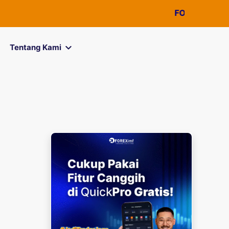
FOREXimf
kini men
Tentang Kami