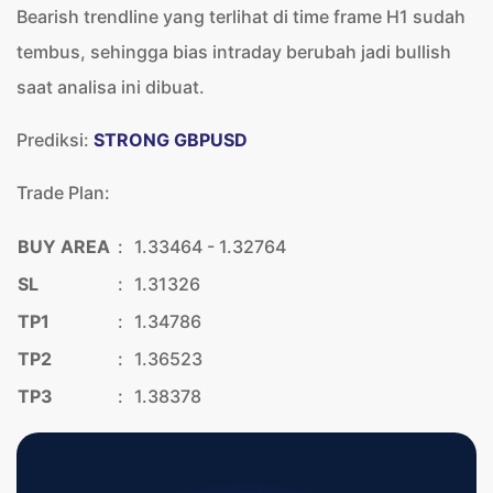
Bearish trendline yang terlihat di time frame H1 sudah
tembus, sehingga bias intraday berubah jadi bullish
saat analisa ini dibuat.
Prediksi:
STRONG GBPUSD
Trade Plan:
BUY AREA
:
1.33464 - 1.32764
SL
:
1.31326
TP1
:
1.34786
TP2
:
1.36523
TP3
:
1.38378