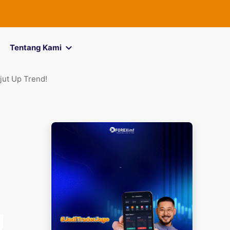
FOREXimf
kin
Tentang Kami
jut Up Trend!