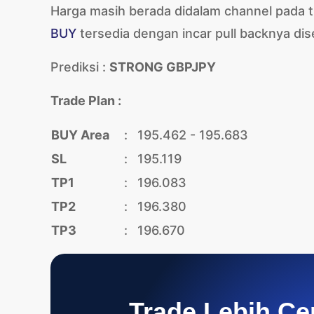
Harga masih berada didalam channel pada t
BUY
tersedia dengan incar pull backnya dise
Prediksi :
STRONG GBPJPY
Trade Plan :
BUY Area
:
195.462 - 195.683
SL
:
195.119
TP1
:
196.083
TP2
:
196.380
TP3
:
196.670
Trade Lebih Ce