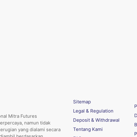
Sitemap
P
Legal & Regulation
D
nal Mitra Futures
Deposit & Withdrawal
erpercaya, namun tidak
B
Tentang Kami
kerugian yang dialami secara
P
 diambil berdasarkan