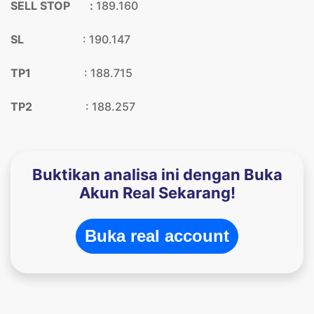
SELL STOP :
189.160
SL
: 190.147
TP1
: 188.715
TP2
: 188.257
Buktikan analisa ini dengan Buka
Akun Real Sekarang!
Buka real account