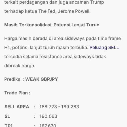
terkait perdagangan dan juga ancaman Trump
terhadap ketua The Fed, Jerome Powell.
Masih Terkonsolidasi, Potensi Lanjut Turun
Harga masih berada di area sideways pada time frame
H1, potensi lanjut turuh masih terbuka.
Peluang SELL
tersedia selama resistance area sideways tidak
dibreak harga.
Prediksi :
WEAK GBPJPY
Trade Plan :
SELL AREA
:
188.723 - 189.283
SL
:
190.063
TP1
:
187.670