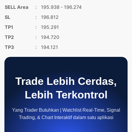
SELL Area
:
195.938 - 196.274
SL
:
196.812
TP1
:
195.291
TP2
:
194.720
TP3
:
194.121
Trade Lebih Cerdas,
Lebih Terkontrol
Yang Trader Butuhkan | Watchlist Real-Time, Signal
Trading, & Chart Interaktif dalam satu aplikasi