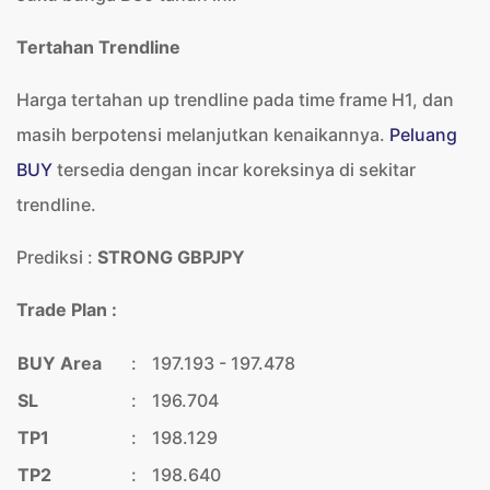
Tertahan Trendline
Harga tertahan up trendline pada time frame H1, dan
masih berpotensi melanjutkan kenaikannya.
Peluang
BUY
tersedia dengan incar koreksinya di sekitar
trendline.
Prediksi :
STRONG GBPJPY
Trade Plan :
BUY Area
:
197.193 - 197.478
SL
:
196.704
TP1
:
198.129
TP2
:
198.640