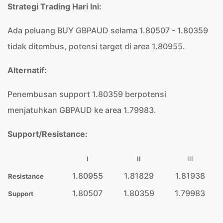
Strategi Trading Hari Ini:
Ada peluang BUY GBPAUD selama 1.80507 - 1.80359
tidak ditembus, potensi target di area 1.80955.
Alternatif:
Penembusan support 1.80359 berpotensi
menjatuhkan GBPAUD ke area 1.79983.
Support/Resistance:
I
II
III
1.80955
1.81829
1.81938
Resistance
1.80507
1.80359
1.79983
Support