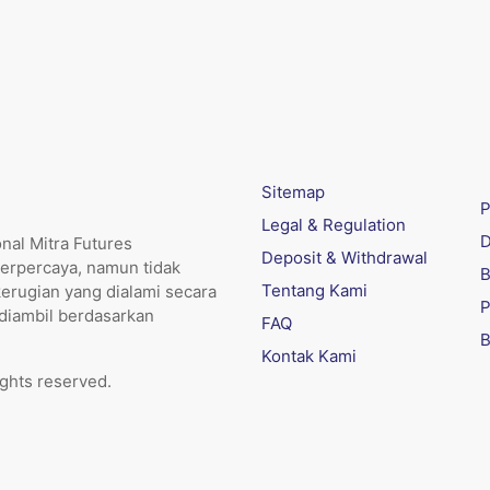
Sitemap
P
Legal & Regulation
D
nal Mitra Futures
Deposit & Withdrawal
erpercaya, namun tidak
B
Tentang Kami
kerugian yang dialami secara
P
 diambil berdasarkan
FAQ
B
Kontak Kami
ights reserved.