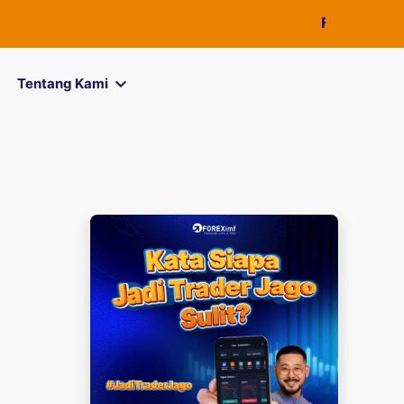
FOREXimf
kini
Tentang Kami