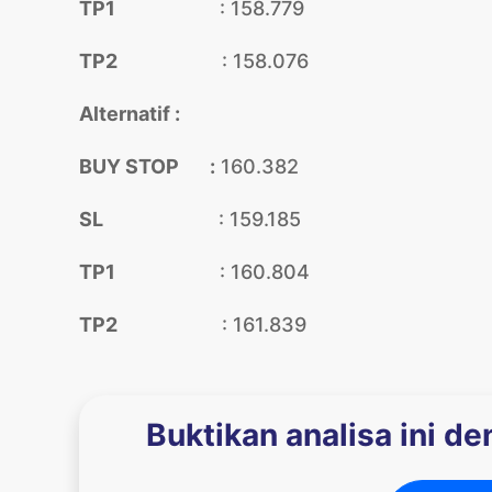
TP1
: 158.779
TP2
: 158.076
Alternatif :
BUY STOP :
160.382
SL
: 159.185
TP1
: 160.804
TP2
: 161.839
Buktikan analisa ini d