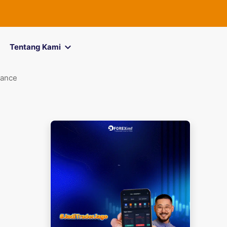
FOREXimf
kini
Tentang Kami
tance