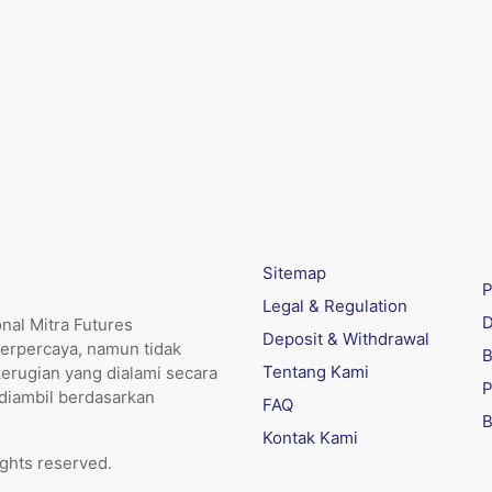
Sitemap
P
Legal & Regulation
D
nal Mitra Futures
Deposit & Withdrawal
erpercaya, namun tidak
B
Tentang Kami
kerugian yang dialami secara
P
 diambil berdasarkan
FAQ
B
Kontak Kami
ights reserved.