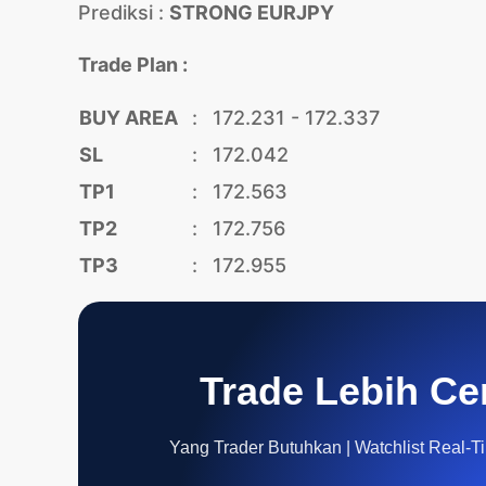
Prediksi :
STRONG EURJPY
Trade Plan :
BUY AREA
:
172.231 - 172.337
SL
:
172.042
TP1
:
172.563
TP2
:
172.756
TP3
:
172.955
Trade Lebih Ce
Yang Trader Butuhkan | Watchlist Real-Tim