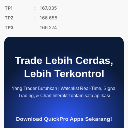
TP1
:
167.035
TP2
:
166.655
TP3
:
166.274
Trade Lebih Cerdas,
Lebih Terkontrol
Yang Trader Butuhkan | Watchlist Real-Time, Signal
Trading, & Chart Interaktif dalam satu aplikasi
Download QuickPro Apps Sekarang!