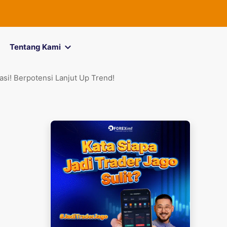
FOREXimf
k
Tentang Kami
si! Berpotensi Lanjut Up Trend!