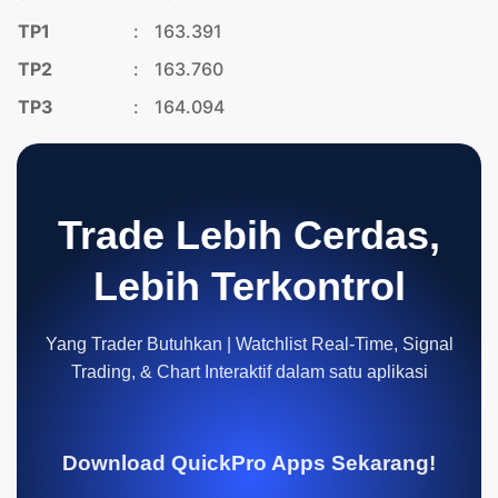
TP1
:
163.391
TP2
:
163.760
TP3
:
164.094
Trade Lebih Cerdas,
Lebih Terkontrol
Yang Trader Butuhkan | Watchlist Real-Time, Signal
Trading, & Chart Interaktif dalam satu aplikasi
Download QuickPro Apps Sekarang!