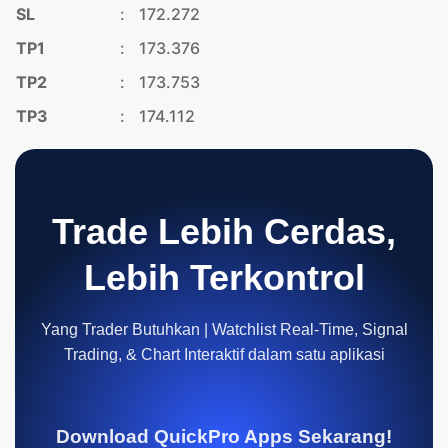
SL
:
172.272
TP1
:
173.376
TP2
:
173.753
TP3
:
174.112
Trade Lebih Cerdas,
Lebih Terkontrol
Yang Trader Butuhkan | Watchlist Real-Time, Signal
Trading, & Chart Interaktif dalam satu aplikasi
Download QuickPro Apps Sekarang!