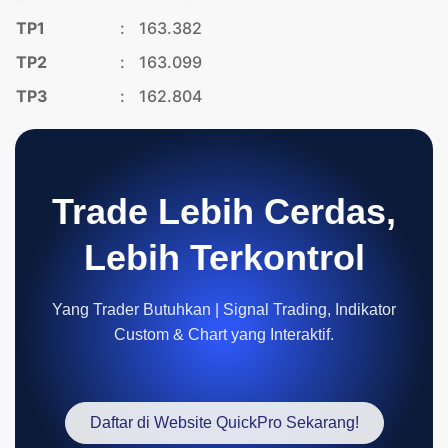
TP1
:
163.382
TP2
:
163.099
TP3
:
162.804
Trade Lebih Cerdas,
Lebih Terkontrol
Yang Trader Butuhkan | Signal Trading, Indikator
Custom & Chart yang Interaktif.
Daftar di Website QuickPro Sekarang!