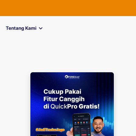
FOREXimf
ki
Tentang Kami