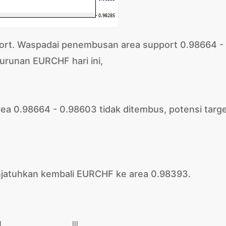
port. Waspadai penembusan area support 0.98664 -
runan EURCHF hari ini,
ea 0.98664 - 0.98603 tidak ditembus, potensi targe
jatuhkan kembali EURCHF ke area 0.98393.
I
III