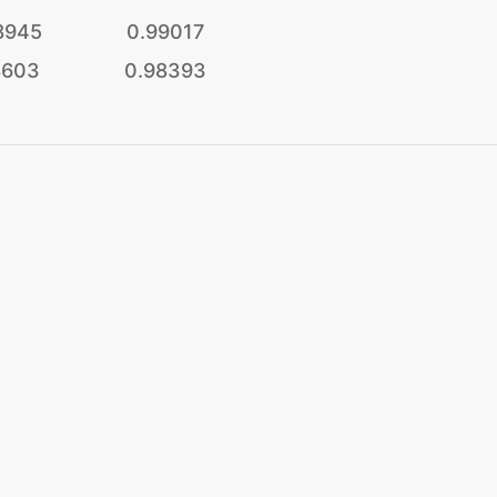
8945
0.99017
8603
0.98393