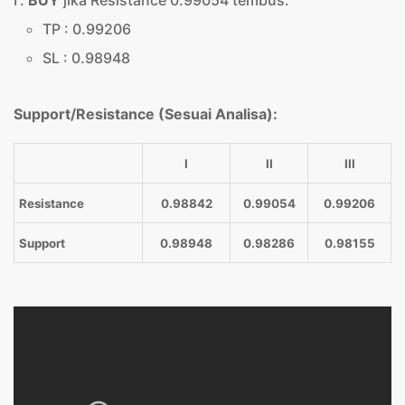
BUY
jika Resistance 0.99054 tembus.
TP : 0.99206
SL : 0.98948
Support/Resistance (Sesuai Analisa):
I
II
III
Resistance
0.98842
0.99054
0.99206
Support
0.98948
0.98286
0.98155