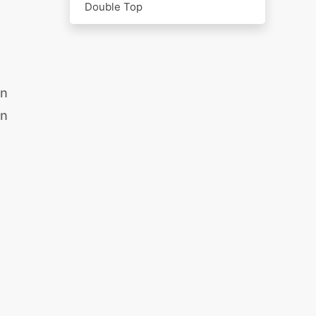
Double Top
an
an