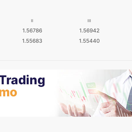
II
III
1.56786
1.56942
1.55683
1.55440