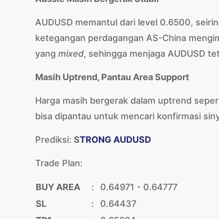
AUDUSD memantul dari level 0.6500, seiri
ketegangan perdagangan AS-China mengimb
yang
mixed
, sehingga menjaga AUDUSD teta
Masih Uptrend, Pantau Area Support
Harga masih bergerak dalam uptrend seperti
bisa dipantau untuk mencari konfirmasi siny
Prediksi:
S
TRONG AUDUSD
Trade Plan:
BUY AREA
:
0.64971 - 0.64777
SL
:
0.64437