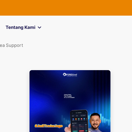
FOREXimf
kini
Tentang Kami
ea Support