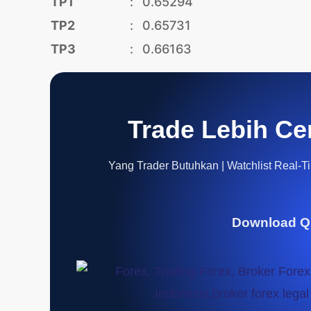
TP1
:
0.65294
TP2
:
0.65731
TP3
:
0.66163
Trade Lebih Ce
Yang Trader Butuhkan | Watchlist Real-Tim
Download Q