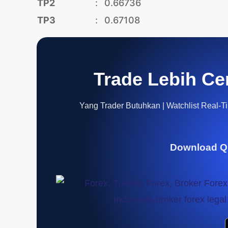
TP2
:
0.66736
TP3
:
0.67108
Trade Lebih Ce
Yang Trader Butuhkan | Watchlist Real-Tim
Download Q