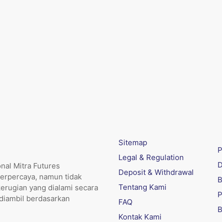
Sitemap
P
Legal & Regulation
D
nal Mitra Futures
Deposit & Withdrawal
erpercaya, namun tidak
B
Tentang Kami
kerugian yang dialami secara
P
 diambil berdasarkan
FAQ
B
Kontak Kami