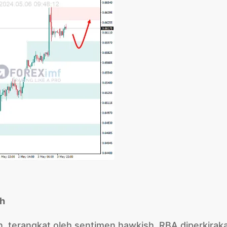
sh
, terangkat oleh sentimen hawkish. RBA diperkirak