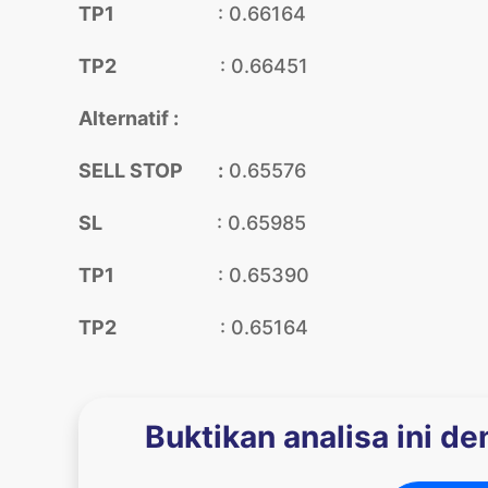
TP1
: 0.66164
TP2
: 0.66451
Alternatif :
SELL STOP :
0.65576
SL
: 0.65985
TP1
: 0.65390
TP2
: 0.65164
Buktikan analisa ini d