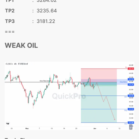
TP1
:
3284.02
TP2
:
3235.64
TP3
:
3181.22
===
WEAK OIL