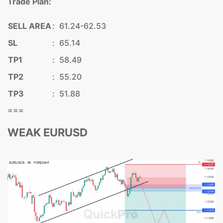
Trade Plan:
SELL AREA
:
61.24-62.53
SL
:
65.14
TP1
:
58.49
TP2
:
55.20
TP3
:
51.88
===
WEAK EURUSD