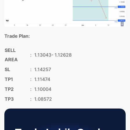
Trade Plan:
SELL
:
1.13043- 1.12628
AREA
SL
:
1.14257
TP1
:
1.11474
TP2
:
1.10004
TP3
:
1.08572