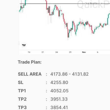
Trade Plan:
SELL AREA
:
4173.86 - 4131.82
SL
:
4255.80
TP1
:
4052.05
TP2
:
3951.33
TP3
:
3854.41