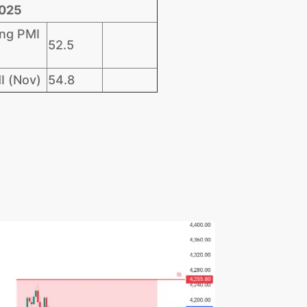
2025
ing PMI
52.5
I (Nov)
54.8