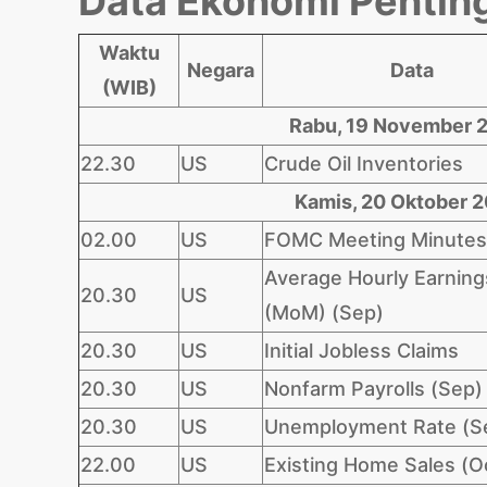
Data Ekonomi Penting
Waktu
Negara
Data
(WIB)
Rabu, 19 November 
22.30
US
Crude Oil Inventories
Kamis, 20 Oktober 
02.00
US
FOMC Meeting Minutes
Average Hourly Earning
20.30
US
(MoM) (Sep)
20.30
US
Initial Jobless Claims
20.30
US
Nonfarm Payrolls (Sep)
20.30
US
Unemployment Rate (S
22.00
US
Existing Home Sales (O