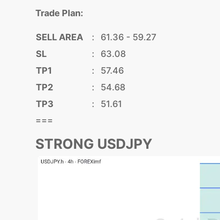
Trade Plan:
SELL AREA
:
61.36 - 59.27
SL
:
63.08
TP1
:
57.46
TP2
:
54.68
TP3
:
51.61
===
STRONG USDJPY