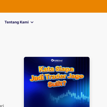
FOREXimf
kini m
Tentang Kami
ri