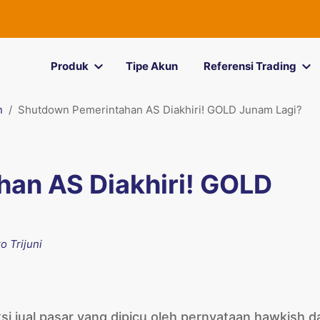
Produk
Tipe Akun
Referensi Trading
n
Shutdown Pemerintahan AS Diakhiri! GOLD Junam Lagi?
an AS Diakhiri! GOLD
o Trijuni
i jual pasar yang dipicu oleh pernyataan hawkish da