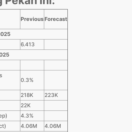
 Pekan Ini:
Previous
Forecast
2025
6.413
2025
s
0.3%
218K
223K
22K
ep)
4.3%
ct)
4.06M
4.06M