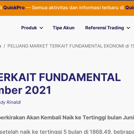
kPro
— Semua aktivitas dan informasi terbaru di
Quickpro.c
Produk
Tipe Akun
Referensi Trading
n
PELUANG MARKET TERKAIT FUNDAMENTAL EKONOMI di 15
ERKAIT FUNDAMENTAL
mber 2021
dy Rinaldi
rkirakan Akan Kembali Naik ke Tertinggi bulan Jun
etelah naik ke tertinggi 5 bulan di 1868.49, bebrap