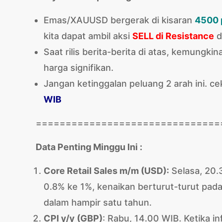
Emas/XAUUSD bergerak di kisaran
4500 p
kita dapat ambil aksi
SELL di Resistance
d
Saat rilis berita-berita di atas, kemungk
harga signifikan.
Jangan ketinggalan peluang 2 arah ini. ce
WIB
===============================
Data Penting Minggu Ini :
Core Retail Sales m/m (USD)
:
Selasa, 20.3
0.8% ke 1%, kenaikan berturut-turut pad
dalam hampir satu tahun.
CPI y/y (GBP
)
: Rabu, 14.00 WIB. Ketika in