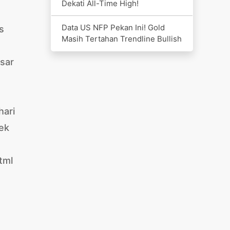
Dekati All-Time High!
Data US NFP Pekan Ini! Gold
s
Masih Tertahan Trendline Bullish
sar
hari
pek
tml