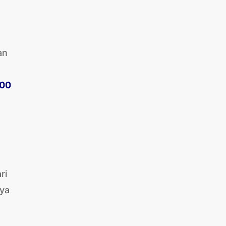
an
.00
ri
nya