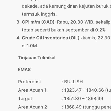
dekade, ada kemungkinan kejutan buruk 
termsuk Inggris.
CPI m/m (CAD
)
: Rabu, 20.30 WIB. sekalip
tetap seperti bukan september di 0.2%
Crude Oil Inventories
(OIL) :
kamis, 22.30
di 1.0M
Tinjauan Teknikal
EMAS
Preferensi
:
BULLISH
Area Acuan 1
:
1823.47 – 1840.66 (tu
Target
:
1851.30 – 1868.49
Area Acuan 2
:
1868.49 (tunggu pen