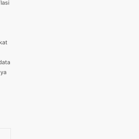
lasi
kat
data
nya