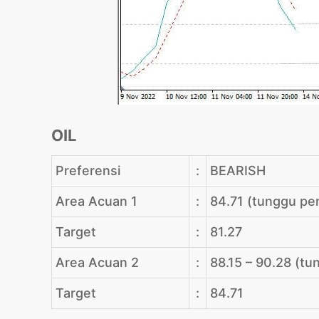
OIL
Preferensi
:
BEARISH
Area Acuan 1
:
84.71 (tunggu pe
Target
:
81.27
Area Acuan 2
:
88.15 – 90.28 (tu
Target
:
84.71