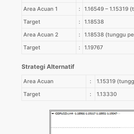
Area Acuan 1
:
1.16549 – 1.15319 (
Target
:
1.18538
Area Acuan 2
:
1.18538 (tunggu p
Target
:
1.19767
Strategi Alternatif
Area Acuan
:
1.15319 (tung
Target
:
1.13330