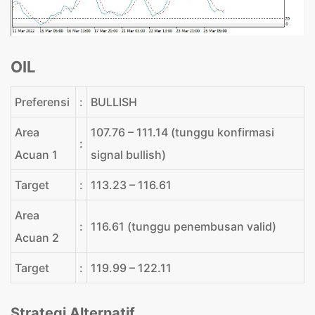
OIL
Preferensi
:
BULLISH
Area
107.76 – 111.14 (tunggu konfirmasi
:
Acuan 1
signal bullish)
Target
:
113.23 – 116.61
Area
:
116.61 (tunggu penembusan valid)
Acuan 2
Target
:
119.99 – 122.11
Strategi Alternatif