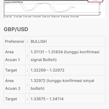
GBP/USD
Preferensi
:
BULLISH
Area
1.31131 – 1.31834 (tunggu konfirmasi
:
Acuan 1
signal Bullish)
Target
:
1.32269 – 1.32972
Area
1.32972 (tunggu konfirmasi sinyal
:
Acuan 2
bullish)
Target
:
1.33675 – 1.34114