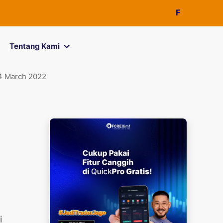
FOREXimf
kini men
Tentang Kami
 March 2022
i