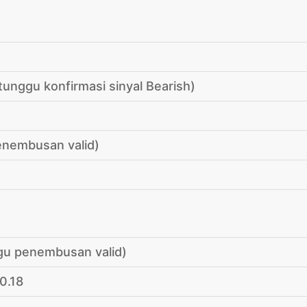
tunggu konfirmasi sinyal Bearish)
enembusan valid)
gu penembusan valid)
0.18