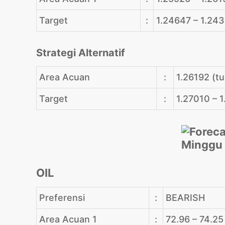
Target
:
1.24647 – 1.24
Strategi Alternatif
Area Acuan
:
1.26192 (t
Target
:
1.27010 – 
OIL
Preferensi
:
BEARISH
Area Acuan 1
:
72.96 – 74.25