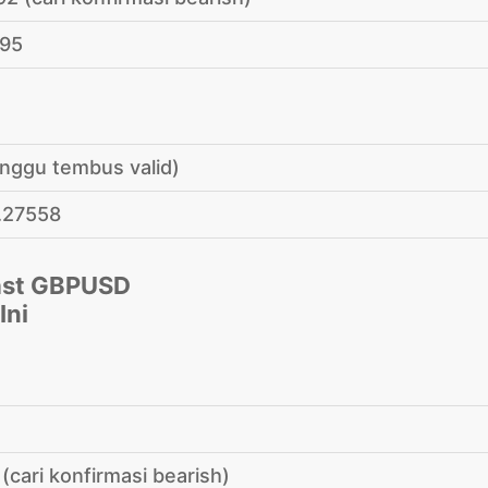
395
unggu tembus valid)
1.27558
 (cari konfirmasi bearish)