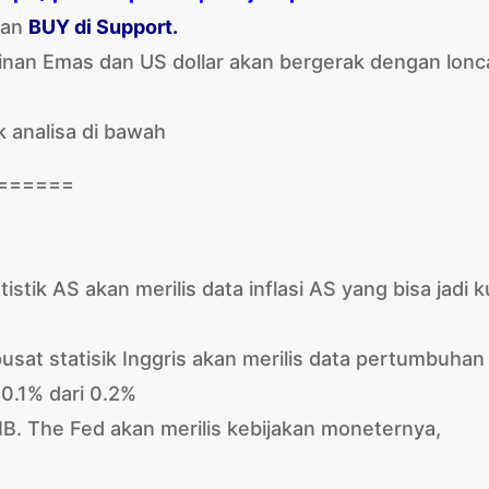
an
BUY di Support.
inan Emas dan US dollar akan bergerak dengan lonc
k analisa di bawah
======
tistik AS akan merilis data inflasi AS yang bisa jadi k
sat statisik Inggris akan merilis data pertumbuhan
-0.1% dari 0.2%
IB. The Fed akan merilis kebijakan moneternya,