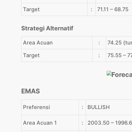
Target
:
71.11 – 68.75
Strategi Alternatif
Area Acuan
:
74.25 (tu
Target
:
75.55 – 7
EMAS
Preferensi
:
BULLISH
Area Acuan 1
:
2003.50 – 1996.63