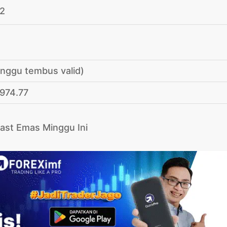
72
unggu tembus valid)
1974.77