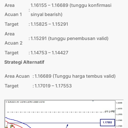
Area
1.16155 – 1.16689 (tunggu konfirmasi
:
Acuan 1
sinyal bearish)
Target
:
1.15825 – 1.15291
Area
:
1.15291 (tunggu penembusan valid)
Acuan 2
Target
:
1.14753 – 1.14427
Strategi Alternatif
Area Acuan
:
1.16689 (Tunggu harga tembus valid)
Target
:
1.17019 – 1.17553