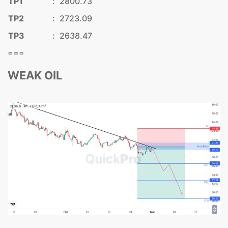
TP1
:
2800.73
TP2
:
2723.09
TP3
:
2638.47
===
WEAK OIL