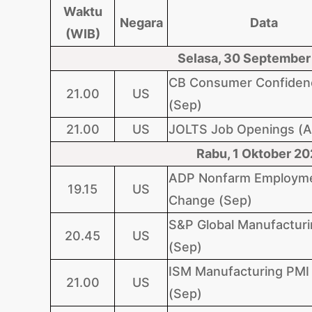
Waktu
Negara
Data
(WIB)
Selasa, 30 September
CB Consumer Confiden
21.00
US
(Sep)
21.00
US
JOLTS Job Openings (A
Rabu, 1 Oktober 2
ADP Nonfarm Employm
19.15
US
Change (Sep)
S&P Global Manufactur
20.45
US
(Sep)
ISM Manufacturing PMI
21.00
US
(Sep)