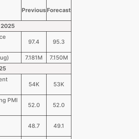
Previous
Forecast
 2025
ce
97.4
95.3
ug)
7.181M
7.150M
025
ent
54K
53K
ing PMI
52.0
52.0
48.7
49.1