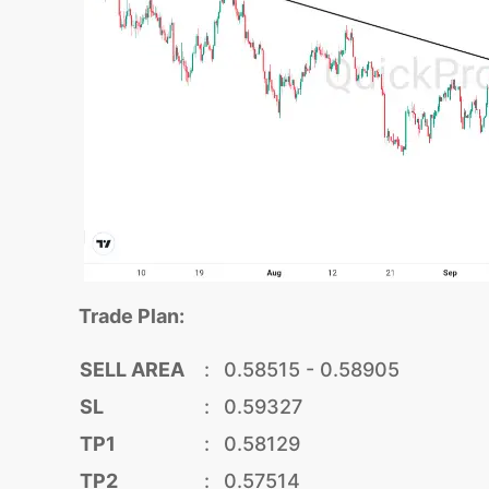
Trade Plan:
SELL AREA
:
0.58515 - 0.58905
SL
:
0.59327
TP1
:
0.58129
TP2
:
0.57514