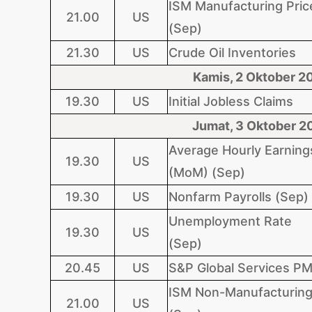
ISM Manufacturing Pric
21.00
US
(Sep)
21.30
US
Crude Oil Inventories
Kamis, 2 Oktober 2
19.30
US
Initial Jobless Claims
Jumat, 3 Oktober 2
Average Hourly Earning
19.30
US
(MoM) (Sep)
19.30
US
Nonfarm Payrolls (Sep)
Unemployment Rate
19.30
US
(Sep)
20.45
US
S&P Global Services PM
ISM Non-Manufacturing
21.00
US