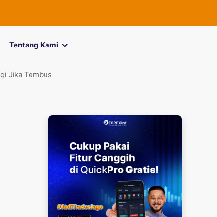
FOREXimf
kini m
Tentang Kami
agi Jika Tembus