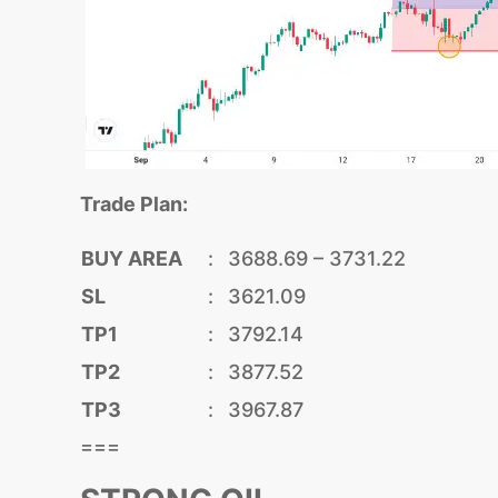
Trade Plan:
BUY AREA
:
3688.69 – 3731.22
SL
:
3621.09
TP1
:
3792.14
TP2
:
3877.52
TP3
:
3967.87
===