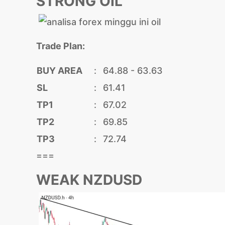
STRONG OIL
Trade Plan:
BUY AREA
:
64.88 - 63.63
SL
:
61.41
TP1
:
67.02
TP2
:
69.85
TP3
:
72.74
===
WEAK NZDUSD