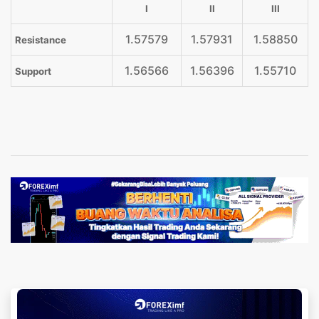
I
II
III
1.57579
1.57931
1.58850
Resistance
1.56566
1.56396
1.55710
Support