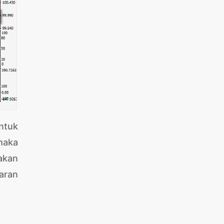
ntuk
 maka
akan
aran