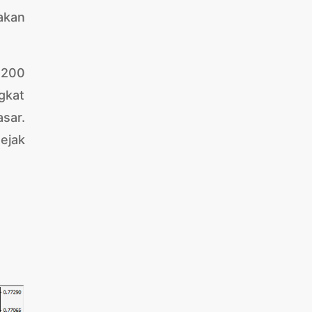
akan
.200
gkat
sar.
ejak