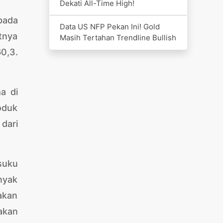
Dekati All-Time High!
pada
Data US NFP Pekan Ini! Gold
tnya
Masih Tertahan Trendline Bullish
0,3.
a di
oduk
dari
suku
nyak
akan
akan