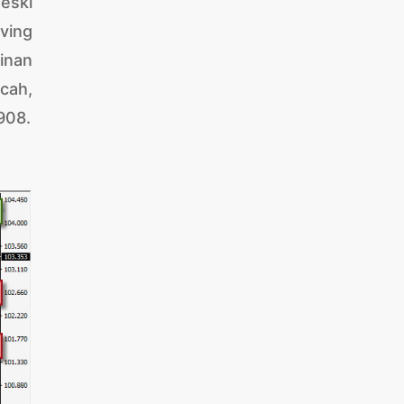
eski
ving
inan
cah,
908.