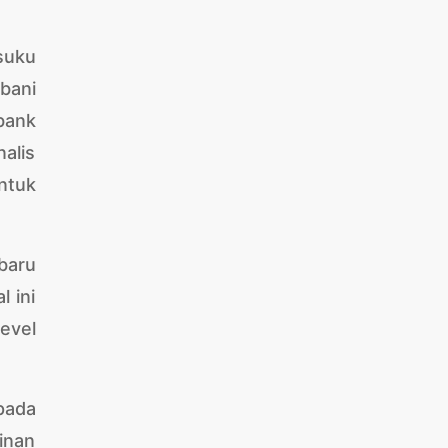
suku
bani
bank
alis
ntuk
baru
 ini
evel
pada
inan