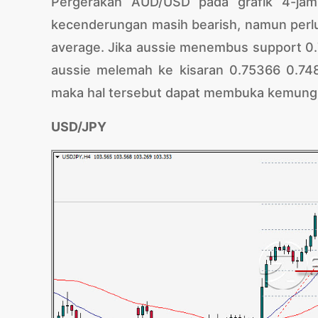
Pergerakan AUD/USD pada grafik 4-jam
kecenderungan masih bearish, namun perlu 
average. Jika aussie menembus support 0
aussie melemah ke kisaran 0.75366 0.748
maka hal tersebut dapat membuka kemungki
USD/JPY