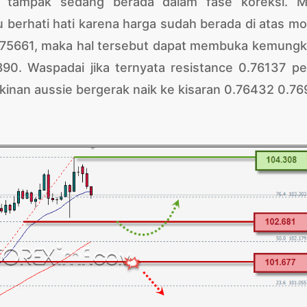
 tampak sedang berada dalam fase koreksi. M
berhati hati karena harga sudah berada di atas mo
.75661, maka hal tersebut dapat membuka kemungk
90. Waspadai jika ternyata resistance 0.76137 pe
nan aussie bergerak naik ke kisaran 0.76432 0.76