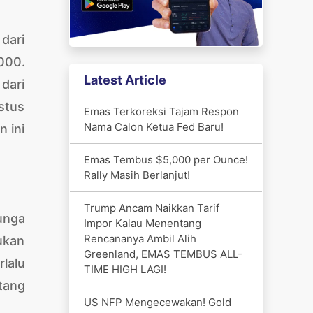
dari
000.
Latest Article
dari
stus
Emas Terkoreksi Tajam Respon
Nama Calon Ketua Fed Baru!
 ini
Emas Tembus $5,000 per Ounce!
Rally Masih Berlanjut!
Trump Ancam Naikkan Tarif
unga
Impor Kalau Menentang
Rencananya Ambil Alih
ukan
Greenland, EMAS TEMBUS ALL-
lalu
TIME HIGH LAGI!
tang
US NFP Mengecewakan! Gold